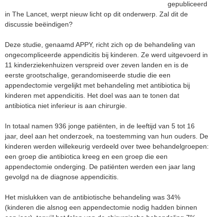
e
gepubliceerd
in The Lancet, werpt nieuw licht op dit onderwerp. Zal dit de
t
discussie beëindigen?
Deze studie, genaamd APPY, richt zich op de behandeling van
ongecompliceerde appendicitis bij kinderen. Ze werd uitgevoerd in
11 kinderziekenhuizen verspreid over zeven landen en is de
eerste grootschalige, gerandomiseerde studie die een
appendectomie vergelijkt met behandeling met antibiotica bij
kinderen met appendicitis. Het doel was aan te tonen dat
antibiotica niet inferieur is aan chirurgie.
In totaal namen 936 jonge patiënten, in de leeftijd van 5 tot 16
jaar, deel aan het onderzoek, na toestemming van hun ouders. De
kinderen werden willekeurig verdeeld over twee behandelgroepen:
een groep die antibiotica kreeg en een groep die een
appendectomie onderging. De patiënten werden een jaar lang
gevolgd na de diagnose appendicitis.
Het mislukken van de antibiotische behandeling was 34%
(kinderen die alsnog een appendectomie nodig hadden binnen