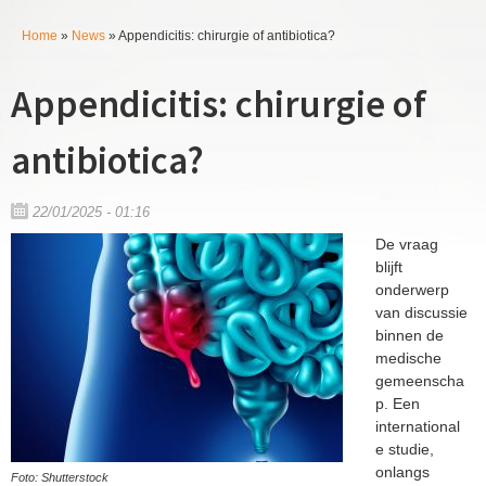
k
P
Home
»
News
»
Appendicitis: chirurgie of antibiotica?
v
U
e
h
Appendicitis: chirurgie of
b
l
a
e
d
antibiotica?
n
r
t
m
22/01/2025 - 01:16
h
De vraag
i
a
blijft
onderwerp
e
p
van discussie
r
binnen de
l
medische
gemeenscha
a
p. Een
international
n
e studie,
onlangs
Foto: Shutterstock