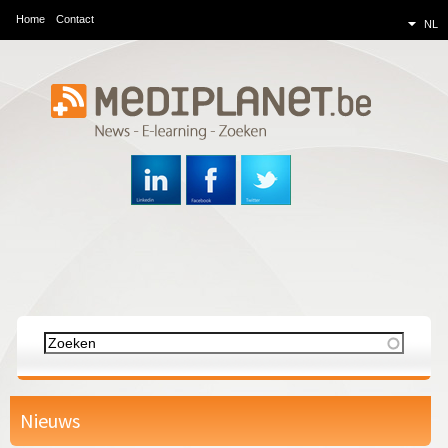
M
Overslaan
Home
Contact
NL
en
e
naar
d
de
inhoud
i
gaan
p
l
a
n
Z
e
Z
o
e
t
o
k
Nieuws
e
e
/
n