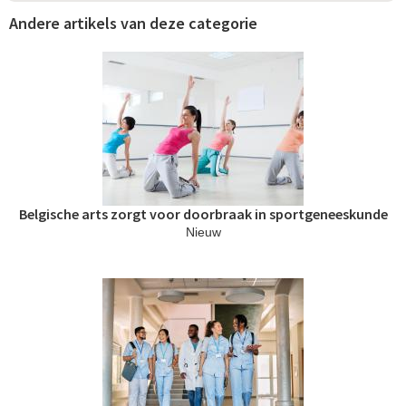
Andere artikels van deze categorie
P
a
g
i
n
Belgische arts zorgt voor doorbraak in sportgeneeskunde
a
Nieuw
'
s